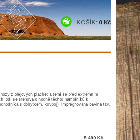
KOŠÍK:
0 Kč
přehozy z olejových plachet a těmi se před extremním
ch lodí se stěhovalo hodně těchto námořníků k
obchodníka s dobytkem, kovboj). Impregnovaná bavlna tzv.
5 490 Kč