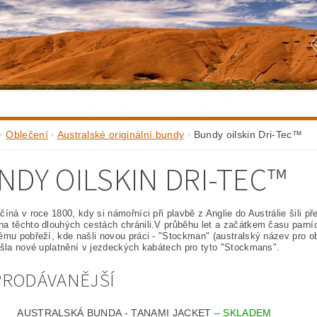
Oblečení
Australské originální bundy
Bundy oilskin Dri-Tec™
NDY OILSKIN DRI-TEC™
číná v roce 1800, kdy si námořníci při plavbě z Anglie do Austrálie šili 
a těchto dlouhých cestách chránili.V průběhu let a začátkem času parní
ému pobřeží, kde našli novou práci - "Stockman" (australský název pro 
ašla nové uplatnění v jezdeckých kabátech pro tyto "Stockmans".
PRODÁVANĚJŠÍ
AUSTRALSKÁ BUNDA - TANAMI JACKET
–
SKLADEM