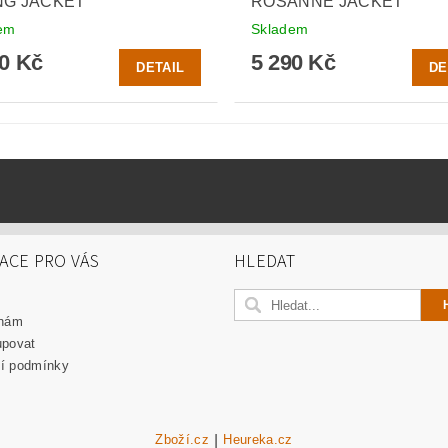
NG JACKET
ROSANNE JACKET
em
Skladem
90 Kč
5 290 Kč
DETAIL
DE
ACE PRO VÁS
HLEDAT
 nám
upovat
í podmínky
Zboží.cz
|
Heureka.cz