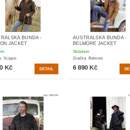
RALSKÁ BUNDA -
AUSTRALSKÁ BUNDA -
ON JACKET
BELMORE JACKET
em
Skladem
a:
Scippis
Značka:
Belmore
90 Kč
6 890 Kč
DETAIL
DE
Kód:
308/CER
K