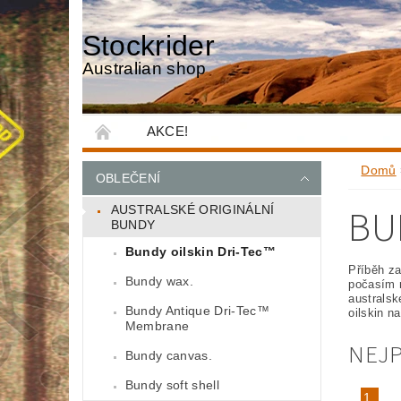
Stockrider
Australian shop
AKCE!
Domů
OBLEČENÍ
BU
AUSTRALSKÉ ORIGINÁLNÍ
BUNDY
Bundy oilskin Dri-Tec™
Příběh za
Bundy wax.
počasím n
australsk
Bundy Antique Dri-Tec™
oilskin n
Membrane
NEJ
Bundy canvas.
Bundy soft shell
1.