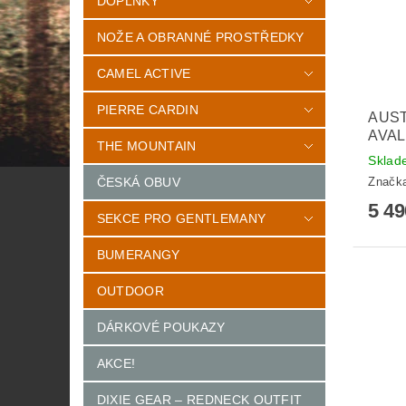
DOPLŇKY
NOŽE A OBRANNÉ PROSTŘEDKY
CAMEL ACTIVE
PIERRE CARDIN
AUST
AVAL
THE MOUNTAIN
Sklad
Značk
ČESKÁ OBUV
5 4
SEKCE PRO GENTLEMANY
BUMERANGY
OUTDOOR
DÁRKOVÉ POUKAZY
AKCE!
DIXIE GEAR – REDNECK OUTFIT