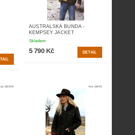
AUSTRALSKÁ BUNDA -
KEMPSEY JACKET
Skladem
5 790 Kč
DETAIL
TAIL
Kód:
335/SVE
Kód:
338/XS