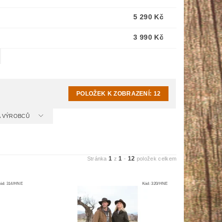
5 290 Kč
3 990 Kč
POLOŽEK K ZOBRAZENÍ:
12
 A VÝROBCŮ
1
1
12
Stránka
z
-
položek celkem
ód:
314/HNE
Kód:
320/HNE