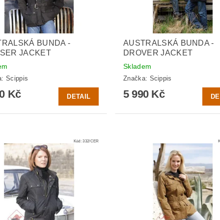
RALSKÁ BUNDA -
AUSTRALSKÁ BUNDA -
SER JACKET
DROVER JACKET
em
Skladem
a:
Scippis
Značka:
Scippis
90 Kč
5 990 Kč
DETAIL
DE
Kód:
332/CER