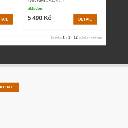
TANAMI JACKET
Skladem
5 490 Kč
TAIL
DETAIL
1
1
12
Stránka
z
-
položek celkem