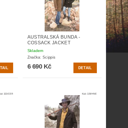
AUSTRALSKÁ BUNDA -
COSSACK JACKET
Skladem
Značka:
Scippis
6 690 Kč
TAIL
DETAIL
ód:
323/CER
Kód:
329/HNE