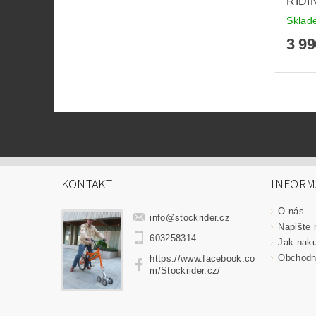
RIDI
Sklad
3 9
KONTAKT
INFORM
O nás
info
@
stockrider.cz
Napište
603258314
Jak nak
Obchodn
https://www.facebook.co
m/Stockrider.cz/