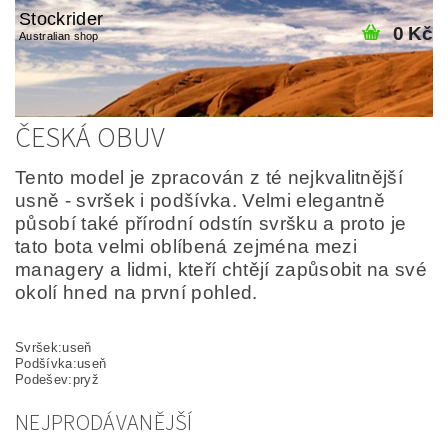
Stockrider
0 Kč
Australian shop
ČESKÁ OBUV
Tento model je zpracován z té nejkvalitnější
usně - svršek i podšívka. Velmi elegantně
působí také přírodní odstín svršku a proto je
tato bota velmi oblíbená zejména mezi
managery a lidmi, kteří chtějí zapůsobit na své
okolí hned na první pohled.
Svršek:useň
Podšívka:useň
Podešev:pryž
NEJPRODÁVANĚJŠÍ