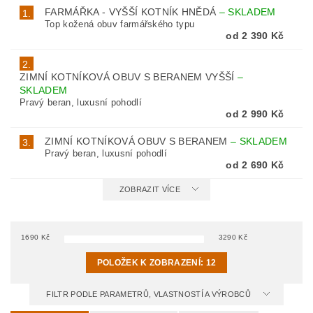
FARMÁŘKA - VYŠŠÍ KOTNÍK HNĚDÁ
–
SKLADEM
1.
Top kožená obuv farmářského typu
od 2 390 Kč
2.
ZIMNÍ KOTNÍKOVÁ OBUV S BERANEM VYŠŠÍ
–
SKLADEM
Pravý beran, luxusní pohodlí
od 2 990 Kč
ZIMNÍ KOTNÍKOVÁ OBUV S BERANEM
–
SKLADEM
3.
Pravý beran, luxusní pohodlí
od 2 690 Kč
ZOBRAZIT VÍCE
1690
Kč
3290
Kč
POLOŽEK K ZOBRAZENÍ:
12
FILTR PODLE PARAMETRŮ, VLASTNOSTÍ A VÝROBCŮ