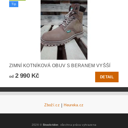
Tip
ZIMNÍ KOTNÍKOVÁ OBUV S BERANEM VYŠŠÍ
2 990 Kč
od
DETAIL
Zboží.cz
|
Heureka.cz
2026 ©
Stockrider
, všechna práva vyhrazena