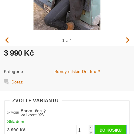
1
z 4
3 990 Kč
Kategorie
Bundy oilskin Dri-Tec™
Dotaz
ZVOLTE VARIANTU
Barva: černý
347/CER
velikost: XS
Skladem
3 990 Kč