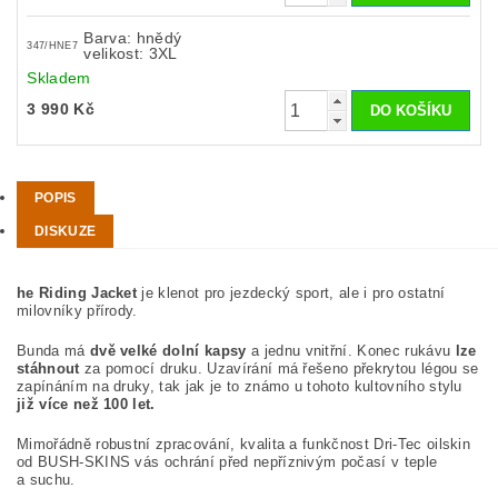
Barva: hnědý
347/HNE7
velikost: 3XL
Skladem
3 990 Kč
POPIS
DISKUZE
he Riding Jacket
je klenot pro jezdecký sport, ale i pro ostatní
milovníky přírody.
Bunda má
dvě velké dolní kapsy
a jednu vnitřní. Konec rukávu
lze
stáhnout
za pomocí druku. Uzavírání má řešeno překrytou légou se
zapínáním na druky, tak jak je to známo u tohoto kultovního stylu
již více než 100 let.
Mimořádně robustní zpracování, kvalita a funkčnost Dri-Tec oilskin
od BUSH-SKINS vás ochrání před nepříznivým počasí v teple
a suchu.