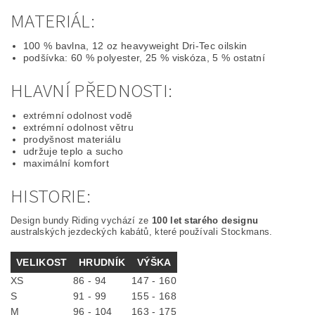
MATERIÁL:
100 % bavlna, 12 oz heavyweight Dri-Tec oilskin
podšívka: 60 % polyester, 25 % viskóza, 5 % ostatní
HLAVNÍ PŘEDNOSTI:
extrémní odolnost vodě
extrémní odolnost větru
prodyšnost materiálu
udržuje teplo a sucho
maximální komfort
HISTORIE:
Design bundy Riding vychází ze
100 let starého designu
australských jezdeckých kabátů, které používali Stockmans.
VELIKOST
HRUDNÍK
VÝŠKA
XS
86 - 94
147 - 160
S
91 - 99
155 - 168
M
96 - 104
163 - 175