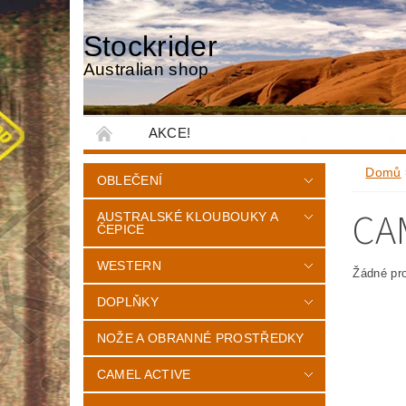
Stockrider
Australian shop
AKCE!
Domů
OBLEČENÍ
CA
AUSTRALSKÉ KLOUBOUKY A
ČEPICE
WESTERN
Žádné pr
DOPLŇKY
NOŽE A OBRANNÉ PROSTŘEDKY
CAMEL ACTIVE