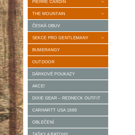
PIERRE CARDIN
THE MOUNTAIN
ČESKÁ OBUV
SEKCE PRO GENTLEMANY
BUMERANGY
OUTDOOR
DÁRKOVÉ POUKAZY
AKCE!
DIXIE GEAR – REDNECK OUTFIT
CARHARTT USA 1889
OBLEČENÍ
TAŠKY A BATOHY