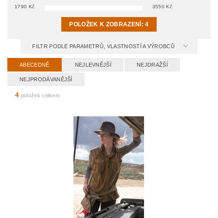
1790
Kč
3550
Kč
POLOŽEK K ZOBRAZENÍ:
4
FILTR PODLE PARAMETRŮ, VLASTNOSTÍ A VÝROBCŮ
ABECEDNĚ
NEJLEVNĚJŠÍ
NEJDRAŽŠÍ
NEJPRODÁVANĚJŠÍ
4
položek celkem