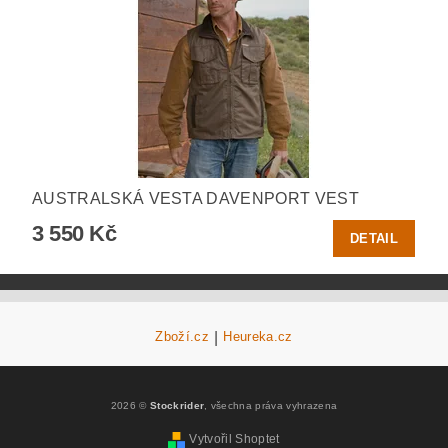
AUSTRALSKÁ VESTA DAVENPORT VEST
3 550 Kč
DETAIL
Zboží.cz
|
Heureka.cz
2026 ©
Stockrider
, všechna práva vyhrazena
Vytvořil Shoptet