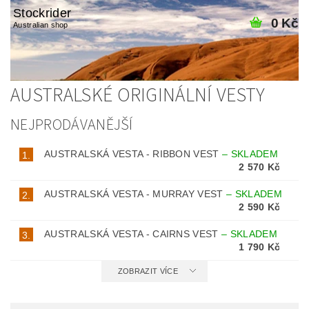
Stockrider
0 Kč
Australian shop
AUSTRALSKÉ ORIGINÁLNÍ VESTY
NEJPRODÁVANĚJŠÍ
AUSTRALSKÁ VESTA - RIBBON VEST
–
SKLADEM
1.
2 570 Kč
AUSTRALSKÁ VESTA - MURRAY VEST
–
SKLADEM
2.
2 590 Kč
AUSTRALSKÁ VESTA - CAIRNS VEST
–
SKLADEM
3.
1 790 Kč
ZOBRAZIT VÍCE