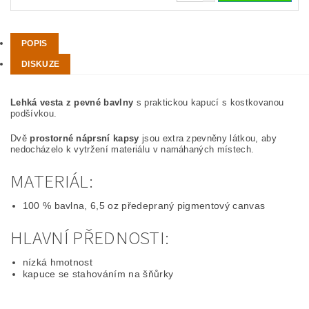
POPIS
DISKUZE
Lehká vesta z pevné bavlny
s praktickou kapucí s kostkovanou
podšívkou.
Dvě
prostorné náprsní kapsy
jsou extra zpevněny látkou, aby
nedocházelo k vytržení materiálu v namáhaných místech.
MATERIÁL:
100 % bavlna, 6,5 oz předepraný pigmentový canvas
HLAVNÍ PŘEDNOSTI:
nízká hmotnost
kapuce se stahováním na šňůrky