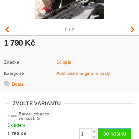
1
z 2
1 790 Kč
Značka
Scippis
Kategorie
Australské originální vesty
Dotaz
ZVOLTE VARIANTU
Barva: tobacco
2145/S
velikost: S
Skladem
1 790 Kč