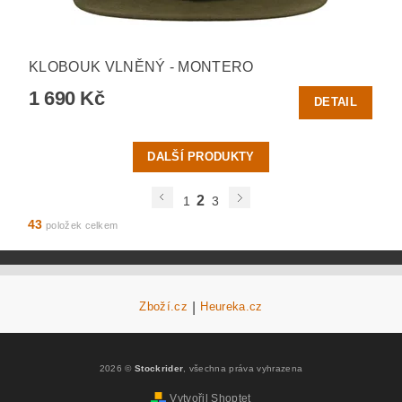
KLOBOUK VLNĚNÝ - MONTERO
1 690 Kč
DETAIL
DALŠÍ PRODUKTY
2
1
3
43
položek celkem
Zboží.cz
|
Heureka.cz
2026 ©
Stockrider
, všechna práva vyhrazena
Vytvořil Shoptet