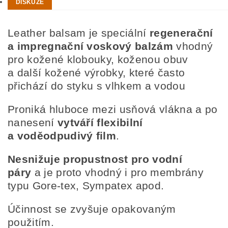
DISKUZE
Leather balsam je speciální
regenerační
a impregnační voskový balzám
vhodný
pro kožené klobouky, koženou obuv
a další kožené výrobky, které často
přichází do styku s vlhkem a vodou
Proniká hluboce mezi usňová vlákna a po
nanesení
vytváří flexibilní
a voděodpudivý film
.
Nesnižuje propustnost pro vodní
páry
a je proto vhodný i pro membrány
typu Gore-tex, Sympatex apod.
Účinnost se zvyšuje opakovaným
použitím.