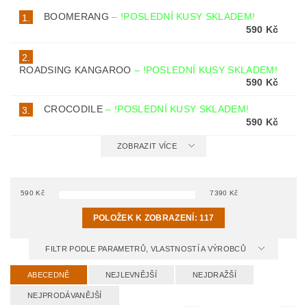
BOOMERANG
–
!POSLEDNÍ KUSY SKLADEM!
1.
590 Kč
2.
ROADSING KANGAROO
–
!POSLEDNÍ KUSY SKLADEM!
590 Kč
CROCODILE
–
!POSLEDNÍ KUSY SKLADEM!
3.
590 Kč
ZOBRAZIT VÍCE
590
Kč
7390
Kč
POLOŽEK K ZOBRAZENÍ:
117
FILTR PODLE PARAMETRŮ, VLASTNOSTÍ A VÝROBCŮ
ABECEDNĚ
NEJLEVNĚJŠÍ
NEJDRAŽŠÍ
NEJPRODÁVANĚJŠÍ