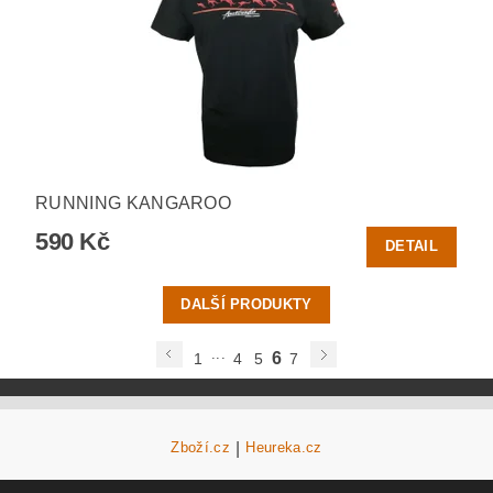
RUNNING KANGAROO
590 Kč
DETAIL
DALŠÍ PRODUKTY
...
6
1
4
5
7
Zboží.cz
|
Heureka.cz