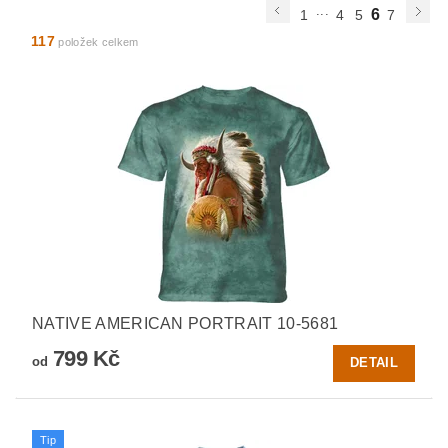
...
6
1
4
5
7
117
položek celkem
NATIVE AMERICAN PORTRAIT 10-5681
799 Kč
od
DETAIL
Tip