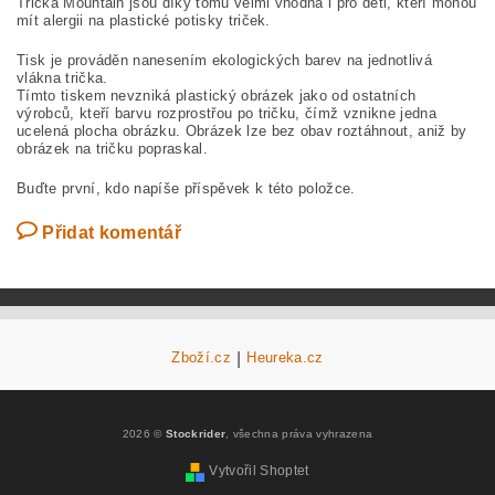
Trička Mountain jsou díky tomu velmi vhodná i pro děti, kteří mohou
mít alergii na plastické potisky triček.
Tisk je prováděn nanesením ekologických barev na jednotlivá
vlákna trička.
Tímto tiskem nevzniká plastický obrázek jako od ostatních
výrobců, kteří barvu rozprostřou po tričku, čímž vznikne jedna
ucelená plocha obrázku. Obrázek lze bez obav roztáhnout, aniž by
obrázek na tričku popraskal.
Buďte první, kdo napíše příspěvek k této položce.
Přidat komentář
Zboží.cz
|
Heureka.cz
2026 ©
Stockrider
, všechna práva vyhrazena
Vytvořil Shoptet