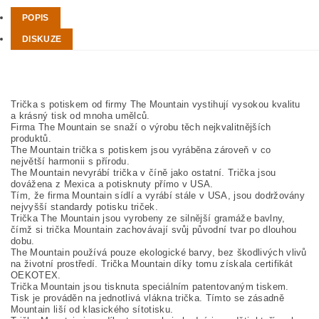
POPIS
DISKUZE
Trička s potiskem od firmy The Mountain vystihují vysokou kvalitu
a krásný tisk od mnoha umělců.
Firma The Mountain se snaží o výrobu těch nejkvalitnějších
produktů.
The Mountain trička s potiskem jsou vyráběna zároveň v co
největší harmonii s přírodu.
The Mountain nevyrábí trička v číně jako ostatní. Trička jsou
dovážena z Mexica a potisknuty přímo v USA.
Tím, že firma Mountain sídlí a vyrábí stále v USA, jsou dodržovány
nejvyšší standardy potisku triček.
Trička The Mountain jsou vyrobeny ze silnější gramáže bavlny,
čímž si trička Mountain zachovávají svůj původní tvar po dlouhou
dobu.
The Mountain používá pouze ekologické barvy, bez škodlivých vlivů
na životní prostředí. Trička Mountain díky tomu získala certifikát
OEKOTEX.
Trička Mountain jsou tisknuta speciálním patentovaným tiskem.
Tisk je prováděn na jednotlivá vlákna trička. Tímto se zásadně
Mountain liší od klasického sítotisku.