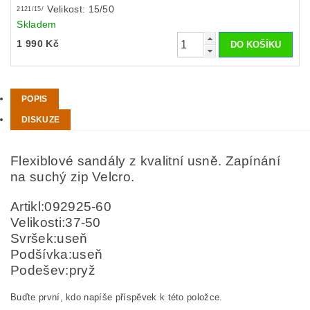
Velikost: 15/50
2121/15/
Skladem
1 990 Kč
POPIS
DISKUZE
Flexiblové sandály z kvalitní usně. Zapínání
na suchý zip Velcro.
Artikl:092925-60
Velikosti:37-50
Svršek:useň
Podšívka:useň
Podešev:pryž
Buďte první, kdo napíše příspěvek k této položce.