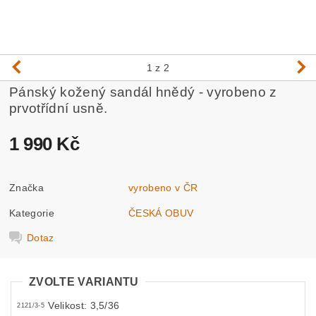
1
z 2
Pánský kožený sandál hnědý - vyrobeno z
prvotřídní usně.
1 990 Kč
Značka
vyrobeno v ČR
Kategorie
ČESKÁ OBUV
Dotaz
ZVOLTE VARIANTU
Velikost: 3,5/36
2121/3-5