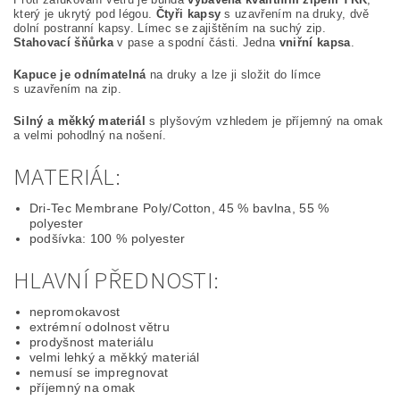
který je ukrytý pod légou.
Čtyři kapsy
s uzavřením na druky, dvě
dolní postranní kapsy. Límec se zajištěním na suchý zip.
Stahovací šňůrka
v pase a spodní části. Jedna
vniřní kapsa
.
Kapuce je odnímatelná
na druky a lze ji složit do límce
s uzavřením na zip.
Silný a měkký materiál
s plyšovým vzhledem je příjemný na omak
a velmi pohodlný na nošení.
MATERIÁL:
Dri-Tec Membrane Poly/Cotton, 45 % bavlna, 55 %
polyester
podšívka: 100 % polyester
HLAVNÍ PŘEDNOSTI:
nepromokavost
extrémní odolnost větru
prodyšnost materiálu
velmi lehký a měkký materiál
nemusí se impregnovat
příjemný na omak