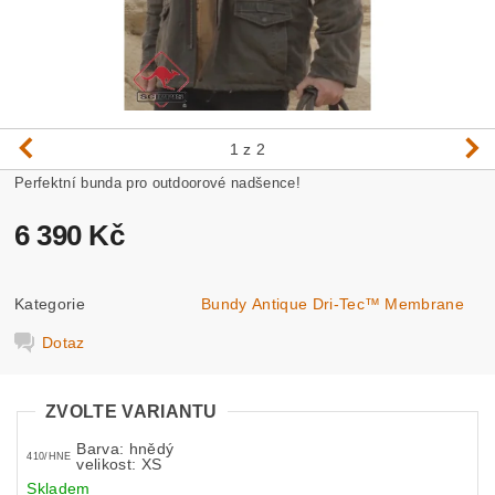
1
z 2
Perfektní bunda pro outdoorové nadšence!
6 390 Kč
Kategorie
Bundy Antique Dri-Tec™ Membrane
Dotaz
ZVOLTE VARIANTU
Barva: hnědý
410/HNE
velikost: XS
Skladem