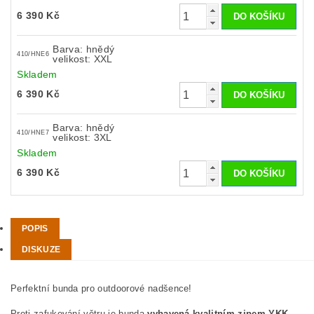
6 390 Kč
Barva: hnědý
410/HNE6
velikost: XXL
Skladem
6 390 Kč
Barva: hnědý
410/HNE7
velikost: 3XL
Skladem
6 390 Kč
POPIS
DISKUZE
Perfektní bunda pro outdoorové nadšence!
Proti zafukování větru je bunda
vybavená kvalitním zipem YKK
,