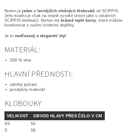
Norton je
jeden z levnějších vlněných
klobouků
od SCIPPIS.
Jeho kvalita je však na stejně vysoké úrovni jako u ostatních
SCIPPIS klobouků. Norton má
krásné teplé barvy
, které můžete
kombinovat s vašimi módními doplňky.
Je to
nadčasový a elegantní styl
.
MATERIÁL:
100 % vlna
HLAVNÍ PŘEDNOSTI:
odolný počasí
prodyšný materiál
KLOBOUKY
VELIKOST
OBVOD HLAVY PŘES ČELO V CM
XS
55
S
56