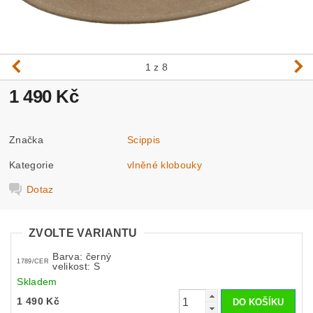
1
z 8
1 490 Kč
Značka
Scippis
Kategorie
vlněné klobouky
Dotaz
ZVOLTE VARIANTU
Barva: černý
1789/CER
velikost: S
Skladem
1 490 Kč