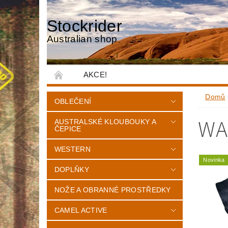
Stockrider
Australian shop
AKCE!
Domů
OBLEČENÍ
WA
AUSTRALSKÉ KLOUBOUKY A
ČEPICE
WESTERN
Novinka
DOPLŇKY
NOŽE A OBRANNÉ PROSTŘEDKY
CAMEL ACTIVE