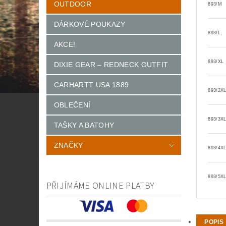
OUTDOOR
893/M
DÁRKOVÉ POUKAZY
893/L
AKCE!
893/XL
DIXIE GEAR – REDNECK OUTFIT
CARHARTT USA 1889
893/2X
OBLEČENÍ
893/3X
TAŠKY A BATOHY
ZNAČKY
893/4X
893/5X
PŘIJÍMÁME ONLINE PLATBY
POPIS