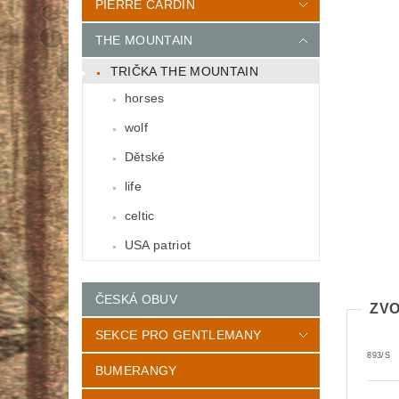
PIERRE CARDIN
THE MOUNTAIN
TRIČKA THE MOUNTAIN
horses
wolf
Dětské
life
celtic
USA patriot
ČESKÁ OBUV
ZVO
SEKCE PRO GENTLEMANY
893/S
BUMERANGY