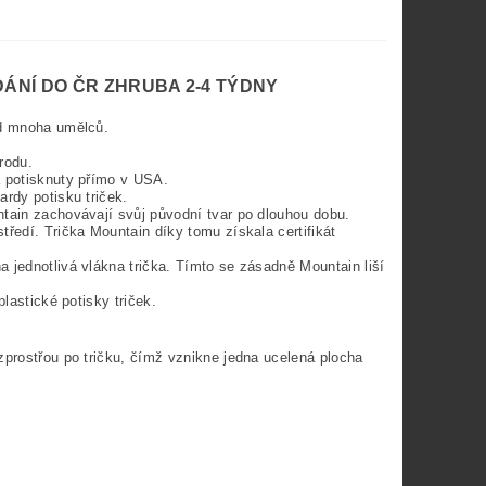
ÁNÍ DO ČR ZHRUBA 2-4 TÝDNY
od mnoha umělců.
rodu.
a potisknuty přímo v USA.
ardy potisku triček.
ntain zachovávají svůj původní tvar po dlouhou dobu.
tředí. Trička Mountain díky tomu získala certifikát
 jednotlivá vlákna trička. Tímto se zásadně Mountain liší
lastické potisky triček.
zprostřou po tričku, čímž vznikne jedna ucelená plocha