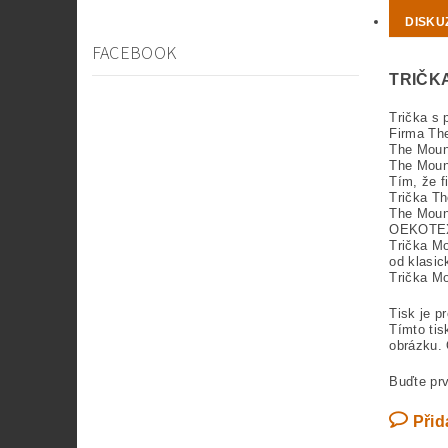
DISKU
FACEBOOK
TRIČK
Trička s 
Firma The
The Mount
The Mount
Tím, že f
Trička Th
The Mount
OEKOTE
Trička Mo
od klasic
Trička Mo
Tisk je p
Tímto tis
obrázku. 
Buďte prv
Přid