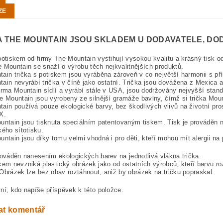
ZE
A THE MOUNTAIN JSOU SKLADEM U DODAVATELE, DOD
potiskem od firmy The Mountain vystihují vysokou kvalitu a krásný tisk 
 Mountain se snaží o výrobu těch nejkvalitnějších produktů.
ain trička s potiskem jsou vyráběna zároveň v co největší harmonii s pří
ain nevyrábí trička v číně jako ostatní. Trička jsou dovážena z Mexica 
irma Mountain sídlí a vyrábí stále v USA, jsou dodržovány nejvyšší stand
e Mountain jsou vyrobeny ze silnější gramáže bavlny, čímž si trička Mou
ain používá pouze ekologické barvy, bez škodlivých vlivů na životní pros
X.
untain jsou tisknuta speciálním patentovaným tiskem. Tisk je prováděn na
kého sítotisku.
untain jsou díky tomu velmi vhodná i pro děti, kteří mohou mít alergii na p
rováděn nanesením ekologických barev na jednotlivá vlákna trička.
kem nevzniká plastický obrázek jako od ostatních výrobců, kteří barvu ro
Obrázek lze bez obav roztáhnout, aniž by obrázek na tričku popraskal.
ní, kdo napíše příspěvek k této položce.
at komentář