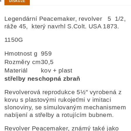
DISKUZE
Legendární Peacemaker, revolver 5 1/2,
ráže 45, který navrhl S.Colt. USA 1873.
1150G
Hmotnost g
959
Rozměry cm
30,5
Materiál
kov + plast
střelby neschopná zbraň
Revolverová reprodukce 5½" vyrobená z
kovu s plastovými rukojeťmi v imitaci
slonoviny, se simulovaným mechanismem
nabíjení a střelby a rotujícím bubnem.
Revolver Peacemaker, známý také jako