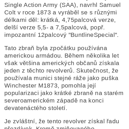
Single Action Army (SAA), navrhl Samuel
Colt v roce 1873 a vyráběl se s různými
délkami děl: krátká, 4,75palcová verze,
delší verze 5,5- a 7,5palcová, popř.
impozantní 12palcový "BuntlineSpecial".
Tato zbraň byla zpočátku používána
americkou armádou. Během několika let
však většina amerických občanů získala
jeden z těchto revolverů. Skutečnost, že
používala munici stejné ráže jako puška
Winchester M1873, pomohla její
popularizaci jako krátké zbraně na starém
severoamerickém západě na konci
devatenáctého století.
Je zvláštní, že tento revolver získal řadu
přezdívek. Kromě zmiňovaného