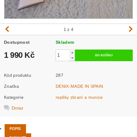
1
z 4
Dostupnost
Skladem
1 990 Kč
Kód produktu
287
Značka
DENIX-MADE IN SPAIN
Kategorie
repliky zbraní a munice
Dotaz
POPIS