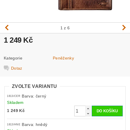
1
z 6
1 249 Kč
Kategorie
Peněženky
Dotaz
ZVOLTE VARIANTU
Barva: černý
1813/CER
Skladem
1 249 Kč
Barva: hnědý
1813/HNE