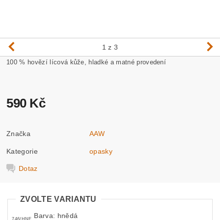
1
z 3
100 % hovězí lícová kůže, hladké a matné provedení
590 Kč
Značka
AAW
Kategorie
opasky
Dotaz
ZVOLTE VARIANTU
Barva: hnědá
746/HNE