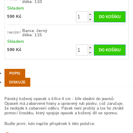
déka: 110
Skladem
590 Kč
Barva: černý
746/CER7
déka: 115
Skladem
590 Kč
POPIS
DISKUZE
Pánský kožený opasek o šířce 4 cm - šíře ideální do jeansů.
Opasek má zabarvené hrany a upravený rub pásku, což zaručuje,
že nedojde k zabarvení oděvu. Pásek není prošitý a lze ho zkrátit
pomocí šroubku, který spojuje opasek a kožený díl se sponou.
Buďte první, kdo napíše příspěvek k této položce.