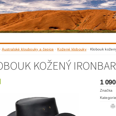
Australské kloubouky a čepice
Kožené klobouky
Klobouk kože
OBOUK KOŽENÝ IRONBA
1 090
Značka
Kategori