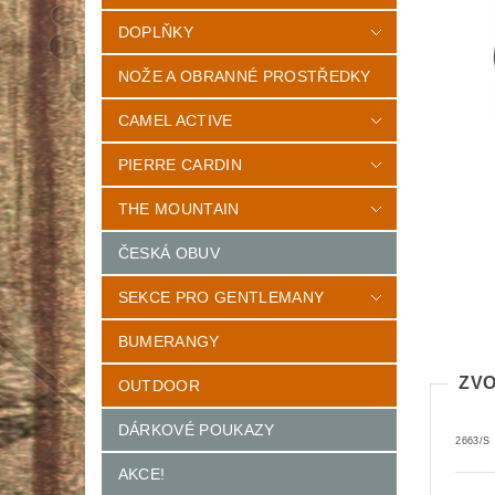
DOPLŇKY
NOŽE A OBRANNÉ PROSTŘEDKY
CAMEL ACTIVE
PIERRE CARDIN
THE MOUNTAIN
ČESKÁ OBUV
SEKCE PRO GENTLEMANY
BUMERANGY
ZVO
OUTDOOR
DÁRKOVÉ POUKAZY
2663/S
AKCE!