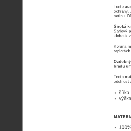
Tento
au
ochrany. 
patinu. D
Široká k
Stylový
p
klobouk z
Koruna m
teplotách
Ozdobný 
bradu
um
Tento
ou
odolnost 
šířka
výška
MATERI
100%