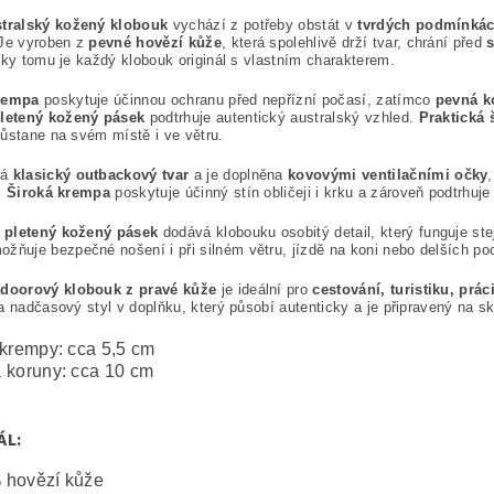
stralský kožený klobouk
vychází z potřeby obstát v
tvrdých podmínkác
Je vyroben z
pevné hovězí kůže
, která spolehlivě drží tvar, chrání před
íky tomu je každý klobouk originál s vlastním charakterem.
rempa
poskytuje účinnou ochranu před nepřízní počasí, zatímco
pevná k
letený kožený pásek
podtrhuje autentický australský vzhled.
Praktická
ůstane na svém místě i ve větru.
á
klasický outbackový tvar
a je doplněna
kovovými ventilačními očky
.
Široká krempa
poskytuje účinný stín obličeji i krku a zároveň podtrhuje
pletený kožený pásek
dodává klobouku osobitý detail, který funguje ste
ožňuje bezpečné nošení i při silném větru, jízdě na koni nebo delších po
tdoorový klobouk z pravé kůže
je ideální pro
cestování, turistiku, prá
a nadčasový styl v doplňku, který působí autenticky a je připravený na 
 krempy: cca 5,5 cm
 koruny: cca 10 cm
ÁL:
 hovězí kůže