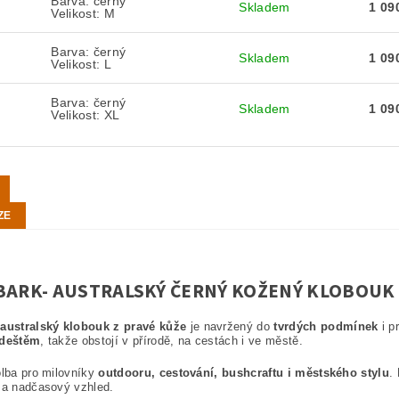
Barva: černý
Skladem
1 09
Velikost: M
Barva: černý
Skladem
1 09
Velikost: L
Barva: černý
Skladem
1 09
L
Velikost: XL
ZE
BARK- AUSTRALSKÝ ČERNÝ KOŽENÝ KLOBOUK
australský klobouk z pravé kůže
je navržený do
tvrdých podmínek
i p
 deštěm
, takže obstojí v přírodě, na cestách i ve městě.
olba pro milovníky
outdooru, cestování, bushcraftu i městského stylu
.
 a nadčasový vzhled.