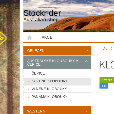
Stockrider
Australian shop
AKCE!
Domů
OBLEČENÍ
KL
AUSTRALSKÉ KLOUBOUKY A
ČEPICE
ČEPICE
Novinka
KOŽENÉ KLOBOUKY
Tip
VLNĚNÉ KLOBOUKY
PANAMA KLOBOUKY
WESTERN