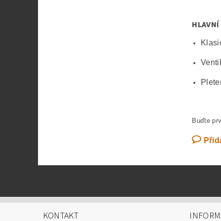
HLAVNÍ
Klasi
Venti
Plete
Buďte prv
Přid
KONTAKT
INFORM