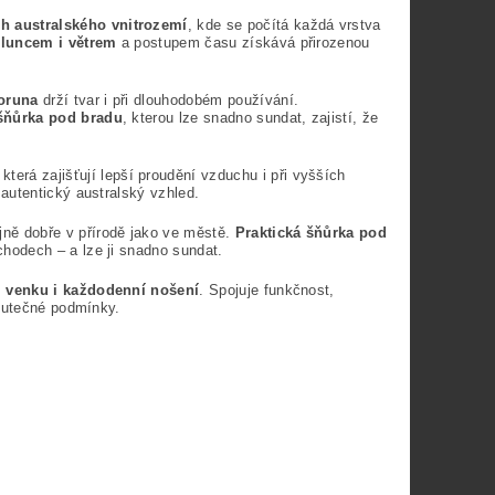
h australského vnitrozemí
, kde se počítá každá vrstva
sluncem i větrem
a postupem času získává přirozenou
oruna
drží tvar i při dlouhodobém používání.
 šňůrka pod bradu
, kterou lze snadno sundat, zajistí, že
, která zajišťují lepší proudění vzduchu i při vyšších
 autentický australský vzhled.
jně dobře v přírodě jako ve městě.
Praktická šňůrka pod
chodech – a lze ji snadno sundat.
ci venku i každodenní nošení
. Spojuje funkčnost,
skutečné podmínky.