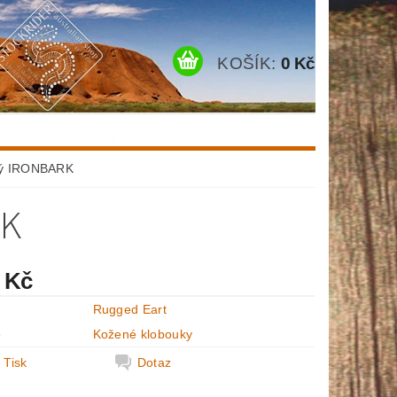
KOŠÍK:
0 Kč
ný IRONBARK
RK
 Kč
Rugged Eart
e
Kožené klobouky
Tisk
Dotaz