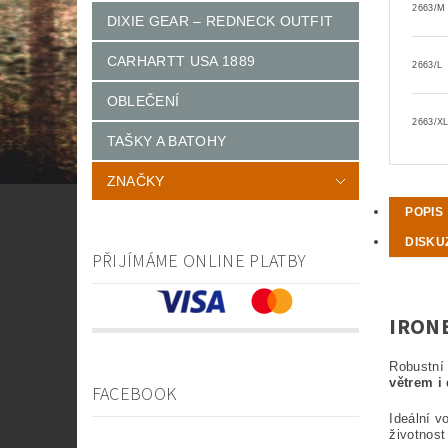
2663/M
DIXIE GEAR – REDNECK OUTFIT
CARHARTT USA 1889
2663/L
OBLEČENÍ
2663/X
TAŠKY A BATOHY
ZNAČKY
POPIS
DISKU
PŘIJÍMÁME ONLINE PLATBY
IRON
Robustní
větrem i
FACEBOOK
Ideální v
životnost