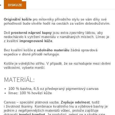
DISKUZE
Originální košile
pro milovníky přírodního stylu se vám díky své
pohodlnosti bude skvěle hodit na cestách za vašim dobrodružstvím.
Dvě
prostorné náprsní kapsy
jsou extra zpevněny látkou, aby
nedocházelo k vytržení materiálu v namáhaných místech. Límec je
z kvalitní
impregnované kůže
.
Bez kvalitní košile
z odolného materiálu
žádná opravdová
expedice v drsné přírodě nefunguje.
Košile je volnějšího střihu. V případě, že se rozhodujete mezi dvěmi
velikostmi, vyberte menší.
MATERIÁL:
100 % bavlna, 6,5 oz předepraný pigmentový canvas
límec: 100 % hovězí kůže
Canvas – speciální plátnová vazba.
Zvyšuje odolnost
, tudíž
i životnost tkaniny. Kombinace kvalitního lnu a výběrové bavlny je
jedním z nejpříjemnějších materiálů vůbec, protože zajišťuje
dokonalý
tepelný komfort
. Je prodyšný, nelepí se a skvěle saje