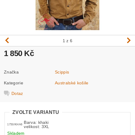
1
z 6
1 850 Kč
Značka
Scippis
Kategorie
Australské košile
Dotaz
ZVOLTE VARIANTU
Barva: khaki
1750/KHA6
velikost: 3XL
Skladem