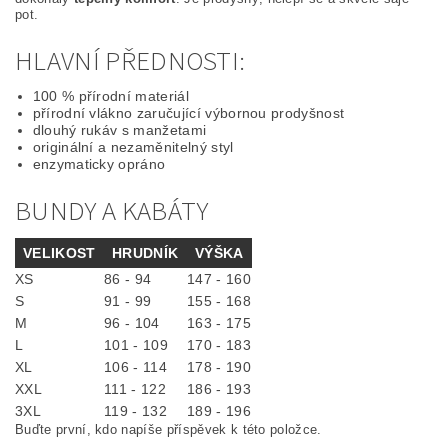
pot.
HLAVNÍ PŘEDNOSTI:
100 % přírodní materiál
přírodní vlákno zaručující výbornou prodyšnost
dlouhý rukáv s manžetami
originální a nezaměnitelný styl
enzymaticky opráno
BUNDY A KABÁTY
VELIKOST
HRUDNÍK
VÝŠKA
XS
86 - 94
147 - 160
S
91 - 99
155 - 168
M
96 - 104
163 - 175
L
101 - 109
170 - 183
XL
106 - 114
178 - 190
XXL
111 - 122
186 - 193
3XL
119 - 132
189 - 196
Buďte první, kdo napíše příspěvek k této položce.